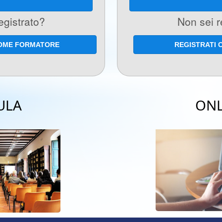
egistrato?
Non sei r
COME FORMATORE
REGISTRATI 
ULA
ONL