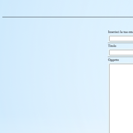
Inserisci la tua em
Titolo
Oggetto